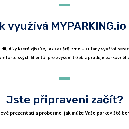
ak využívá MYPARKING.io
i, díky které zjistíte, jak Letiště Brno – Tuřany využívá rez
omfortu svých klientůi pro zvyšení tržeb z prodeje parkovnéh
Jste připraveni začít?
ové prezentaci a proberme, jak může Vaše parkoviště bene