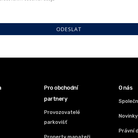
a
Pro obchodní
O nás
partnery
Společ
Provozovatelé
Novinky
parkovišť
Právní
Property manažeři