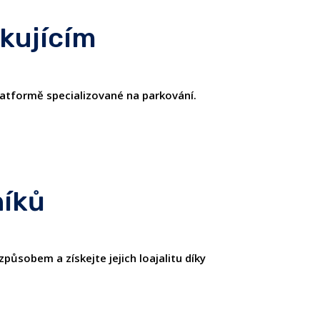
rkujícím
platformě specializované na parkování.
níků
působem a získejte jejich loajalitu díky