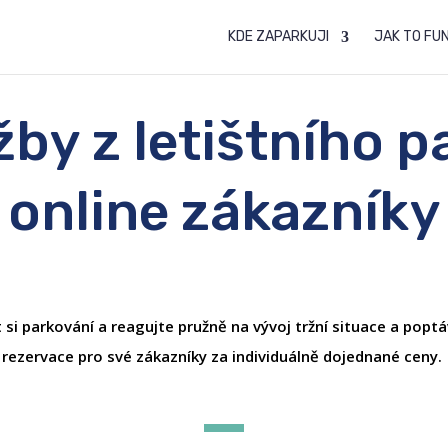
KDE ZAPARKUJI
JAK TO FU
žby z letištního p
online zákazníky
 parkování a reagujte pružně na vývoj tržní situace a popt
rezervace pro své zákazníky za individuálně dojednané ceny.