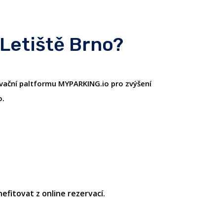
 Letiště Brno?
ervační paltformu MYPARKING.io pro zvýšení
o.
fitovat z online rezervací.