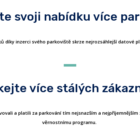
te svoji nabídku více pa
ů díky inzerci svého parkoviště skrze nejrozsáhlejší datové 
kejte více stálých zákaz
li a platili za parkování tím nejsnazším a nejpříjemnějším z
věrnostnímu programu.