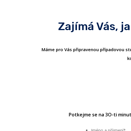
Zajímá Vás, j
Máme pro Vás připravenou případovou studi
k
Potkejme se na 3O-ti minut
Jméno a příjmení
*