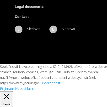
Legal documents
Contact
Sledovat
Sledovat
Společností Newco parking s.r.o.., IČ: 24218928 užívá na této webové
stránce soubory cookies, které jsou zde užity za účelem měření
návštěvnosti webu, přizpůsobení zobrazení webových stránek
https://www.myparking.io.
Podrobnosti
Přijímám
Nesouhlasím
Zavřít