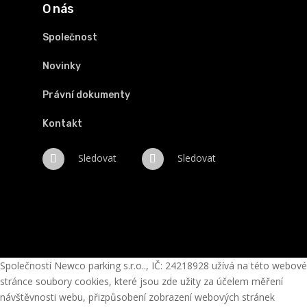
O nás
Společnost
Novinky
Právní dokumenty
Kontakt
Sledovat
Sledovat
Společností Newco parking s.r.o.., IČ: 24218928 užívá na této webové
stránce soubory cookies, které jsou zde užity za účelem měření
návštěvnosti webu, přizpůsobení zobrazení webových stránek