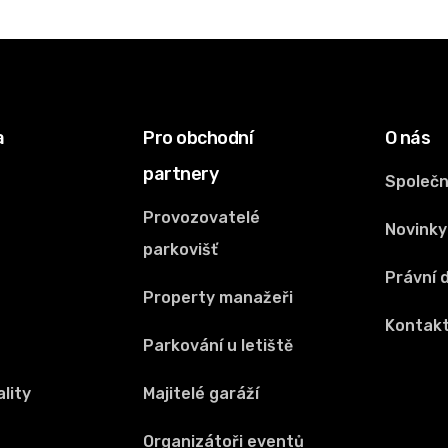
a
Pro obchodní
O nás
partnery
Společ
Provozovatelé
Novinky
parkovišť
Právní
Property manažeři
Kontak
o
Parkování u letiště
lity
Majitelé garáží
Organizátoři eventů