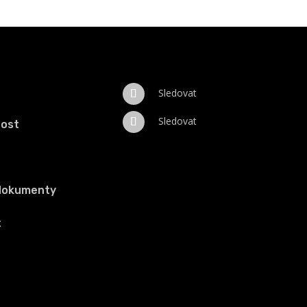
Sledovat
Sledovat
nost
 dokumenty
t