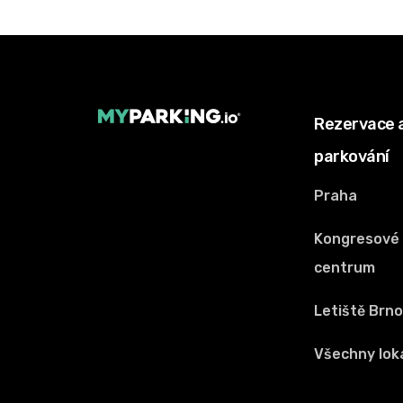
Rezervace 
parkování
Praha
Kongresové
centrum
Letiště Brn
Všechny loka